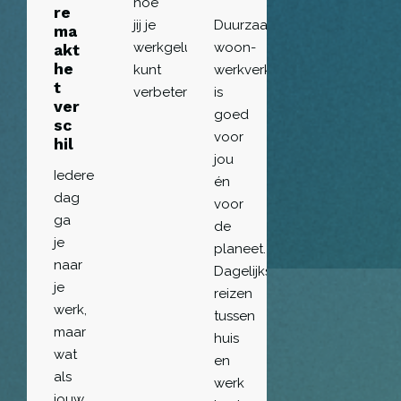
hoe
re
jij je
Duurzaam
ma
werkgeluk
woon-
akt
he
kunt
werkverkeer
t
verbeteren
is
ver
goed
sc
voor
hil
jou
Iedere
én
dag
voor
ga
de
je
planeet.
naar
Dagelijks
je
reizen
werk,
tussen
maar
huis
wat
en
als
werk
jouw