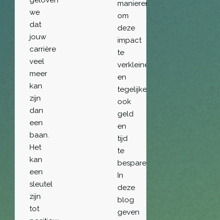
geloven
manieren
we
om
dat
deze
jouw
impact
carrière
te
veel
verkleinen
meer
en
kan
tegelijkertijd
zijn
ook
dan
geld
een
en
baan.
tijd
Het
te
kan
besparen.
een
In
sleutel
deze
zijn
blog
tot
geven