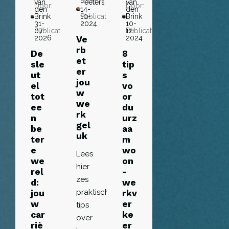
van
Peeters
van
Door:
Door:
den
14-
den
Brink
Publicatie:
10-
Brink
31-
2024
10-
Publicatie:
07-
Publicatie:
12-
2026
2024
Ve
rb
De
8
et
sle
tip
er
ut
s
jou
el
vo
w
tot
or
we
ee
du
rk
n
urz
gel
be
aa
uk
ter
m
e
wo
Lees
we
on
hier
rel
-
zes
d:
we
praktische
jou
rkv
w
er
tips
car
ke
over
riè
er