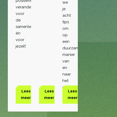
positieve
we
verandering,
je
voor
acht
de
tips
samenleving
om
én
op
voor
een
jezelf.
duurzame
manier
van
en
naar
het
werk
Lees
Lees
Lees
te
meer
meer
meer
reizen.