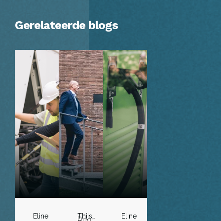
Gerelateerde blogs
Eline
Thijs
Eline
Door: