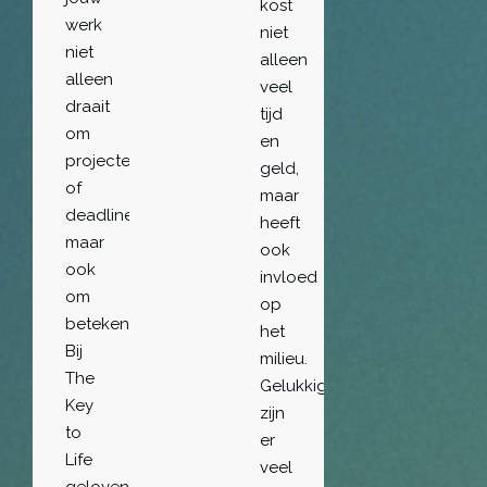
kost
werk
niet
niet
alleen
alleen
veel
draait
tijd
om
en
projecten
geld,
of
maar
deadlines,
heeft
maar
ook
ook
invloed
om
op
betekenis?
het
Bij
milieu.
The
Gelukkig
Key
zijn
to
er
Life
veel