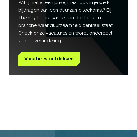
Wil jij niet alleen privé, maar ook in je werk
bijdragen aan een duurzame toekomst? Bij
The Key to Life kan je aan de slag een
branche waar duurzaamheid centraal staat.
Check onze vacatures en wordt onderdeel
van de verandering.
Vacatures ontdekken