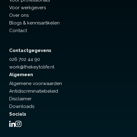
Voor professionals
n
Voor werkgevers
Sti
Over ons
kk
el
Blogs & kennisartikelen
ma
Contact
n
…
Contactgegevens
026 702 44 90
work@thekeytolife.nl
Algemeen
Algemene voorwaarden
Antidiscriminatiebeleid
Disclaimer
Downloads
Socials