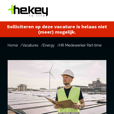
Solliciteren op deze vacature is helaas niet
(meer) mogelijk.
Home
Vacatures
Energy
HR Medewerker Part-time