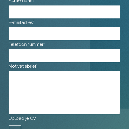
Achternaam*
E-mailadres*
Telefoonnummer*
Motivatiebrief
Upload je CV