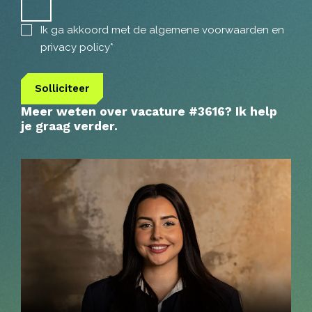
Ik ga akkoord met de
algemene voorwaarden
en
privacy policy
*
Solliciteer
Meer weten over vacature #3616?
Ik help
je graag verder
.