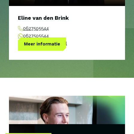
Eline van den Brink
0627505544
0627505544
eline@thekeytolife.nl
Meer informatie