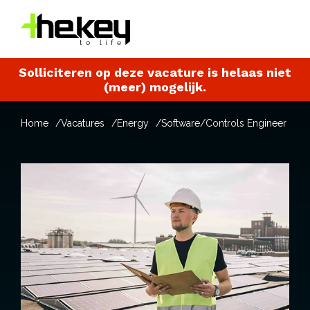
Solliciteren op deze vacature is helaas niet
(meer) mogelijk.
Home
Vacatures
Energy
Software/Controls Engineer